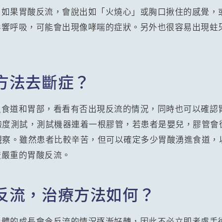
，如果胃酸反流，會說出如「火燒心」或胸口揪住的感覺，
影響呼吸，可能會出現像哮喘的症狀。另外也很容易出現蛀
方法去斷症？
入食道和胃部，看看有否出現反流的情況，同時也可以確認
鹼度測試，測試機器連着一根膠管，若患者是嬰兒，膠管會
觀察。雖然患者比較辛苦，但可以確定多少胃酸湧進食道，
較嚴重的胃酸反流。
反流，治療方法如何？
身體的成長會令反流的情況逐漸好轉，因此不必立即考慮手