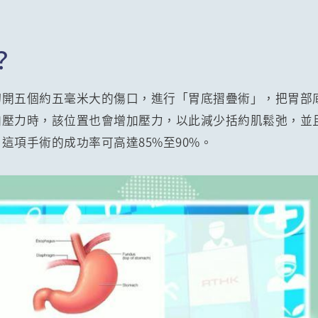
？
切開五個約五毫米大的傷口，進行「胃底摺疊術」，把胃部
加壓力時，該位置也會增加壓力，以此減少括約肌鬆弛，並
這項手術的成功率可高達85%至90%。