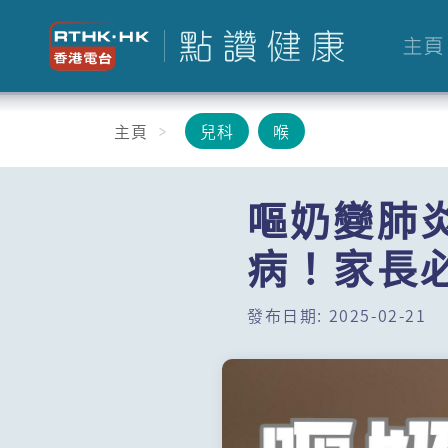
主頁
主頁
兒科
喉
嘔奶變肺
病！家長
發布日期: 2025-02-21