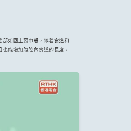
底部如圍上頸巾般，捲着食道和
且也能增加腹腔內食道的長度，