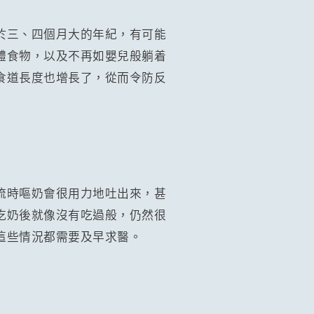
於三、四個月大的年紀，有可能
體食物，以及不再如嬰兒般躺着
食道長度也增長了，從而令防反
流時嘔奶會很用力地吐出來，甚
吃奶後就像沒有吃過般，仍然很
這些情況都需要及早求醫。