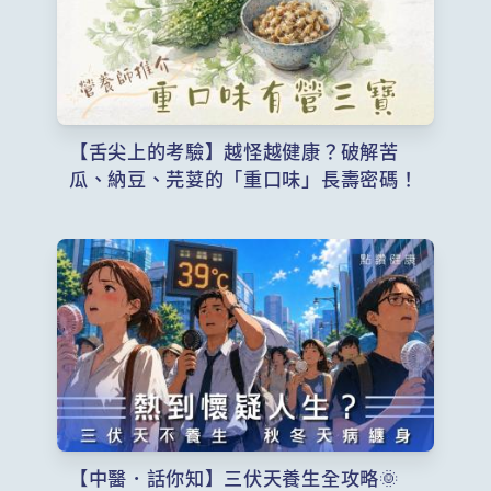
【舌尖上的考驗】越怪越健康？破解苦
瓜、納豆、芫荽的「重口味」長壽密碼！
【中醫．話你知】三伏天養生全攻略🌞