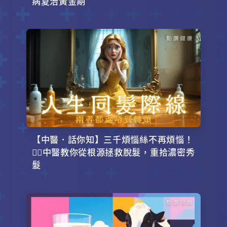
病夏治黃金期
【中醫．話你知】三千煩惱絲不再煩惱！
💇‍♂️中醫教你從根源拯救脫髮，重拾濃密秀
髮