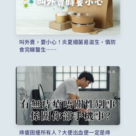
叫外賣，要小心！炎夏細菌易滋生，慎防
食完睇醫生……
痔瘡困擾所有人？大便出血便一定是痔