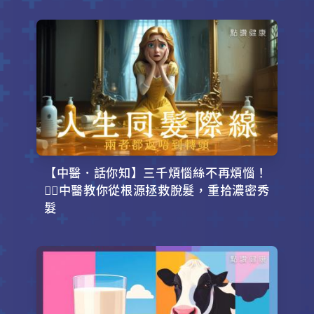
【中醫．話你知】三千煩惱絲不再煩惱！
💇‍♂️中醫教你從根源拯救脫髮，重拾濃密秀
髮