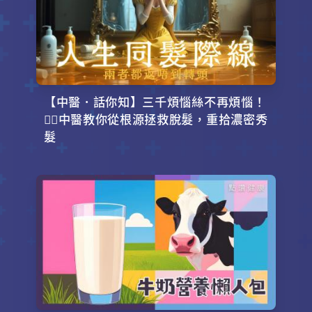
【中醫．話你知】三千煩惱絲不再煩惱！
💇‍♂️中醫教你從根源拯救脫髮，重拾濃密秀
髮