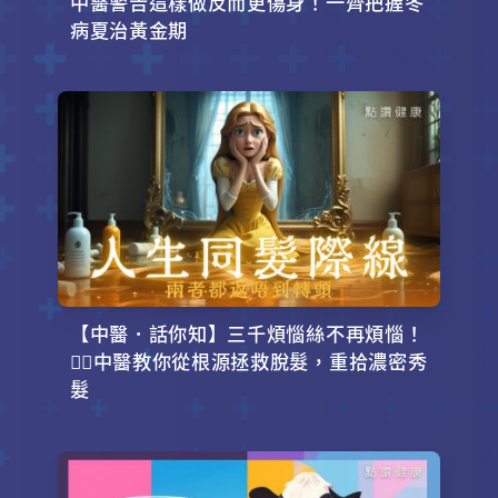
中醫警告這樣做反而更傷身！一齊把握冬
病夏治黃金期
【中醫．話你知】三千煩惱絲不再煩惱！
💇‍♂️中醫教你從根源拯救脫髮，重拾濃密秀
髮