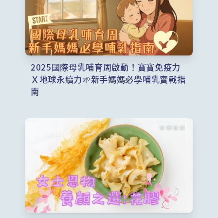
2025國際母乳哺育周啟動！寶寶免疫力
Ｘ地球永續力🌱新手媽媽必學哺乳實戰指
南