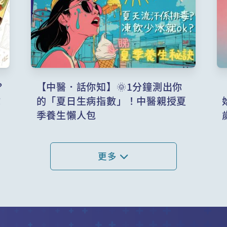
？
【中醫．話你知】🌞1分鐘測出你
你
的「夏日生病指數」！中醫親授夏
季養生懶人包
更多