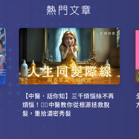
熱門文章
攻
【中醫．話你知】三千煩惱絲不再
！
煩惱！💇‍♂️中醫教你從根源拯救脫
髮，重拾濃密秀髮