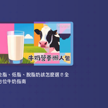
全脂、低脂、脫脂奶該怎麼選🥛全
方位牛奶指南