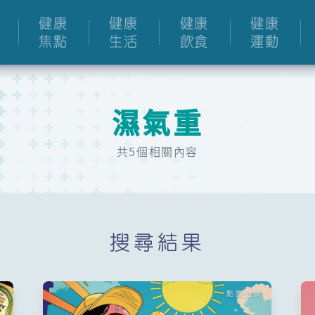
健康
健康
健康
健康
焦點
生活
飲食
運動
濕氣重
共5個相關內容
搜尋結果