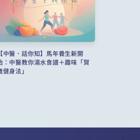
【中醫．話你知】馬年養生新開
始：中醫教你湯水食譜＋趣味「賀
歲健身法」