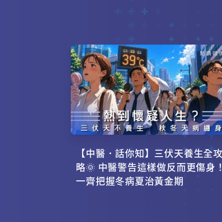
【中醫．話你知】三伏天養生全
略🌞 中醫警告這樣做反而更傷身
一齊把握冬病夏治黃金期