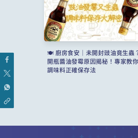
🍽️ 廚房食安｜未開封豉油竟生蟲
開瓶醬油發霉原因揭秘！專家教
調味料正確保存法