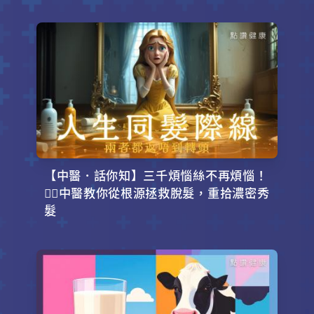
【中醫．話你知】三千煩惱絲不再煩惱！
💇‍♂️中醫教你從根源拯救脫髮，重拾濃密秀
髮