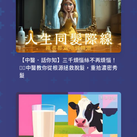
【中醫．話你知】三千煩惱絲不再煩惱！
💇‍♂️中醫教你從根源拯救脫髮，重拾濃密秀
髮