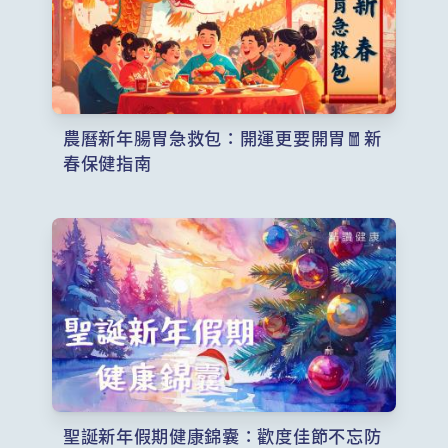
農曆新年腸胃急救包：開運更要開胃🧧新
春保健指南
聖誕新年假期健康錦囊：歡度佳節不忘防