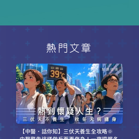
語治療師鄺嘉儀指出，隨着年紀增
長，長者會出現「退化性吞嚥」的狀
況。當神經和肌肉逐漸退化，吞嚥的
控制能力和力度便會減弱，大大增加
鯁喉風險。
熱門文章
【中醫．話你知】三伏天養生全攻略🌞
中醫警告這樣做反而更傷身！一齊把握冬