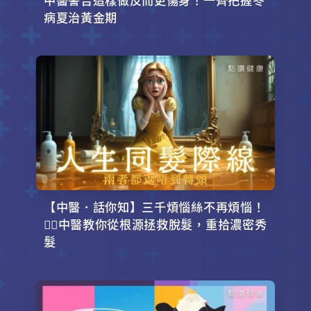
病夏治黃金期
【中醫．話你知】三千煩惱絲不再煩惱！
💇‍♂️中醫教你從根源拯救脫髮，重拾濃密秀
髮