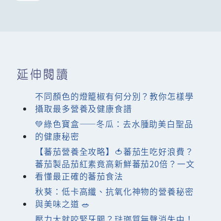
延伸閱讀
不同顏色的燈籠椒有何分別？教你怎樣學
攝取最多營養及健康食譜
💚綠色寶盒——冬瓜：去水腫助美白聖品
的健康秘密
【蕃茄營養全攻略】🍅蕃茄生吃好浪費？
蕃茄製品茄紅素竟高新鮮蕃茄20倍？一文
看懂最正確的蕃茄食法
秋葵：低卡高纖、抗氧化神物的營養秘密
與美味之道 🥗
壓力大就咬緊牙關？琺瑯質無聲消失中！