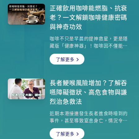
講解寵物中暑的症狀、預防方法和急
正確飲用咖啡能燃脂、抗衰
救處理，幫助你在炎夏保護家中愛
老？一文解鎖咖啡健康密碼
寵。
與神奇功效
咖啡不只是早晨的提神救星，更是隱
藏版「健康神器」！咖啡因不僅能燃
脂、延緩老化，還能保護心臟、降低
了解更多
腦退化風險！但關鍵在於「怎麼喝」
——喝錯時間恐失眠，加錯配料反發
胖。參考本文的咖啡黃金飲用法，從
最佳時機、低熱量配方到創意喝法一
長者鯁喉風險增加？了解吞
次公開！
嚥障礙徵狀、高危食物與謙
烈治急救法
近期本港接連發生長者進食時噎到的
事件，甚至導致窒息身亡，情況令人
關注。為何長者容易出現進食鯁喉？
了解更多
這是否與吞嚥障礙有關？認可名冊言