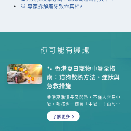
🦷 專家拆解磨牙致命真相⚡
你可能有興趣
🐾 香港夏日寵物中暑全指
南：貓狗散熱方法、症狀與
急救措施
香港夏季漫長又悶熱，不僅人容易中
暑，毛孩也一樣會「中暑」！由於貓
狗全身披毛、體溫較高，加上散熱能
了解更多
力較差，又無法清晰表達不適，一旦
中暑可能迅速惡化，令主人擔心又無
助。本文由專業獸醫角度出發，詳細