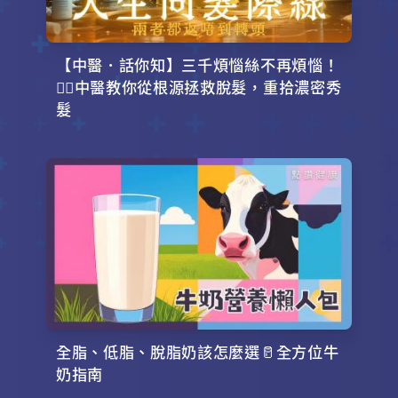
【中醫．話你知】三千煩惱絲不再煩惱！
💇‍♂️中醫教你從根源拯救脫髮，重拾濃密秀
髮
全脂、低脂、脫脂奶該怎麼選🥛全方位牛
奶指南