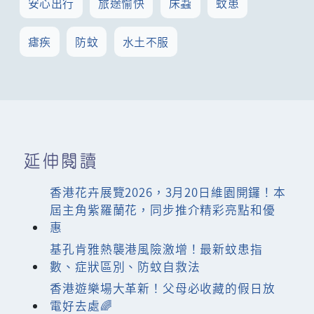
安心出行
旅途愉快
床蝨
蚊患
瘧疾
防蚊
水土不服
延伸閱讀
香港花卉展覽2026，3月20日維園開鑼！本
屆主角紫羅蘭花，同步推介精彩亮點和優
惠
基孔肯雅熱襲港風險激增！最新蚊患指
數、症狀區別、防蚊自救法
香港遊樂場大革新！父母必收藏的假日放
電好去處🌈