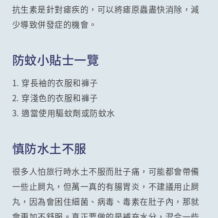
抗生素是針對瘧疾的，可以將瘧原蟲盡快消除，減
少導致併發症的機會。
防蚊小貼士一覽
1. 穿長袖的衣服和褲子
2. 穿淺色的衣服和褲子
3. 適當使用驅蚊劑或防蚊水
慎防水土不服
很多人怕旅行時水土不服而肚子痛，可能都會帶備
一些止屙丸，但萬一真的有腸胃炎，不建議用止屙
丸，因為會困住細菌、病毒、毒素在肚子內，那就
會更加不舒服。真正要做的是補充水分，混合一些