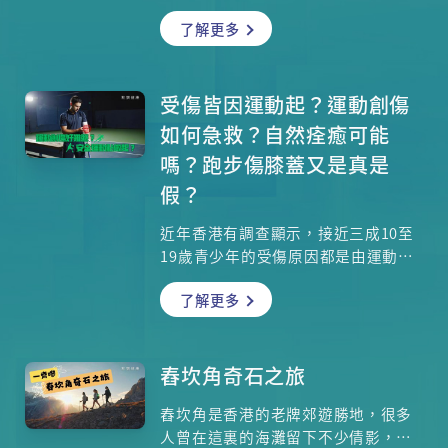
因為何？臨床腫瘤科專科醫生林河清
了解更多
醫生為你逐一講解，膀胱癌的早期跡
象是出現血尿，是否出現血尿必定患
上膀胱癌？膀胱癌分為幾多種類型，
治療方法有甚麼分別？
受傷皆因運動起？運動創傷
如何急救？自然痊癒可能
嗎？跑步傷膝蓋又是真是
假？
近年香港有調查顯示，接近三成10至
19歲青少年的受傷原因都是由運動引
起，最常見的運動創傷有哪幾種？是
了解更多
否所有創傷都可以自然痊癒？受傷
後，用雞蛋熱敷患處的方法有否效
用？跑步、深蹲對膝蓋是好是壞？
「網球肘」又是一種甚麼傷患？本集
舂坎角奇石之旅
邀請了註冊物理治療師吳睿勤為大家
舂坎角是香港的老牌郊遊勝地，很多
解開種種運動創傷的迷思。
人曾在這裏的海灘留下不少倩影，也