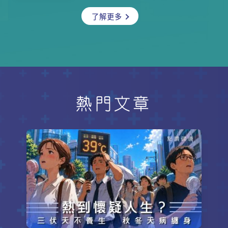
許你沒想過，原來它還有你未發掘的
了解更多
一些天然美景呢！雖然路徑略帶崎
嶇，但由於高度不算高，也適合行山
初階人士攀登。這次讓我們一起上山
去，欣賞一下大自然的鬼斧神功，與
這裏的三大奇石：魔爪石、幽靈石、
犬頭石打打卡吧！
熱門文章