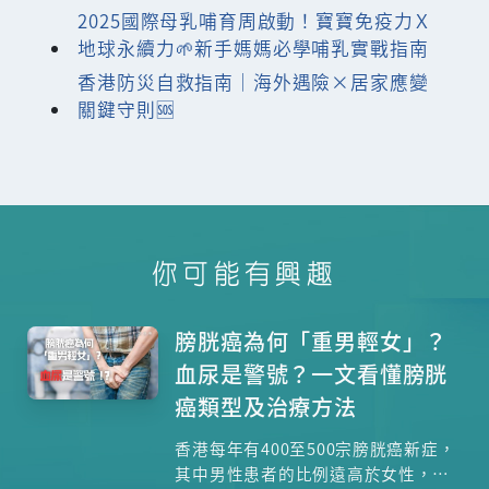
2025國際母乳哺育周啟動！寶寶免疫力Ｘ
地球永續力🌱新手媽媽必學哺乳實戰指南
香港防災自救指南｜海外遇險×居家應變
關鍵守則🆘
你可能有興趣
膀胱癌為何「重男輕女」？
血尿是警號？一文看懂膀胱
癌類型及治療方法
香港每年有400至500宗膀胱癌新症，
其中男性患者的比例遠高於女性，原