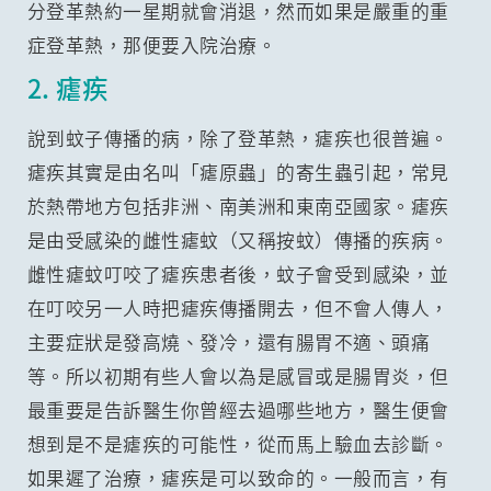
分登革熱約一星期就會消退，然而如果是嚴重的重
症登革熱，那便要入院治療。
2. 瘧疾
說到蚊子傳播的病，除了登革熱，瘧疾也很普遍。
瘧疾其實是由名叫「瘧原蟲」的寄生蟲引起，常見
於熱帶地方包括非洲、南美洲和東南亞國家。瘧疾
是由受感染的雌性瘧蚊（又稱按蚊）傳播的疾病。
雌性瘧蚊叮咬了瘧疾患者後，蚊子會受到感染，並
在叮咬另一人時把瘧疾傳播開去，但不會人傳人，
主要症狀是發高燒、發冷，還有腸胃不適、頭痛
等。所以初期有些人會以為是感冒或是腸胃炎，但
最重要是告訴醫生你曾經去過哪些地方，醫生便會
想到是不是瘧疾的可能性，從而馬上驗血去診斷。
如果遲了治療，瘧疾是可以致命的。一般而言，有