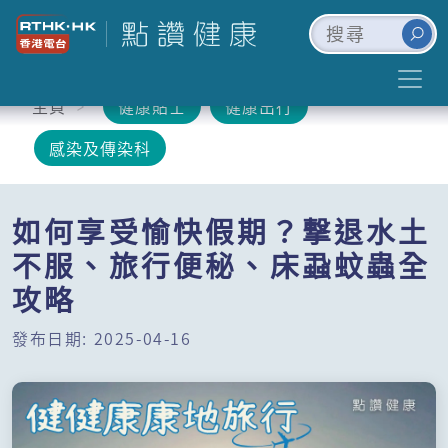
主頁
健康貼士
健康出行
感染及傳染科
如何享受愉快假期？撃退水土
不服、旅行便秘、床蝨蚊蟲全
攻略
發布日期: 2025-04-16