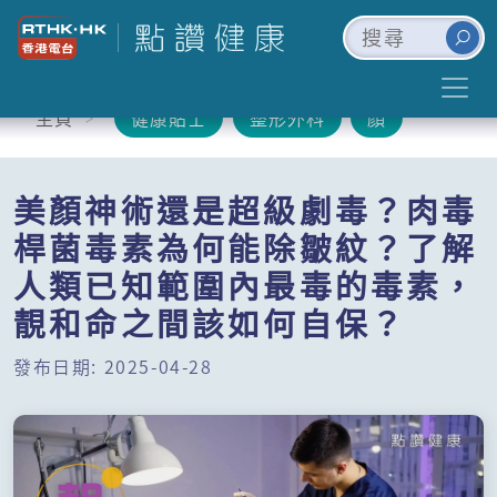
主頁
健康貼士
整形外科
顏
美顏神術還是超級劇毒？肉毒
桿菌毒素為何能除皺紋？了解
人類已知範圍內最毒的毒素，
靚和命之間該如何自保？
發布日期: 2025-04-28