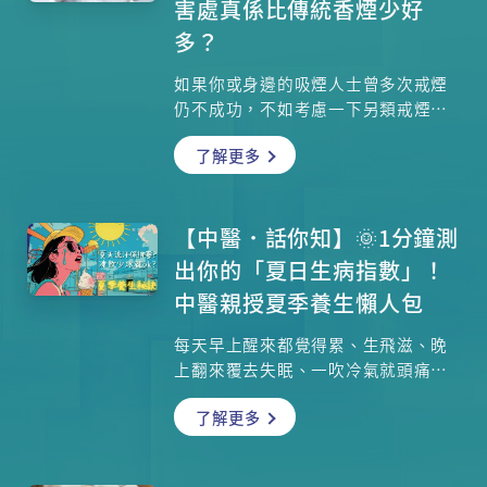
害處真係比傳統香煙少好
多？
如果你或身邊的吸煙人士曾多次戒煙
仍不成功，不如考慮一下另類戒煙方
法：中醫針灸和靜觀戒煙方法。針灸
了解更多
戒煙的過程如何？刺激穴位如何達到
戒煙效果？靜觀訓練看似玄妙，它如
何有效地讓人放下吸煙的欲望？有些
人認為吸另類煙（例如電子煙）比傳
【中醫．話你知】🌞1分鐘測
統香煙的害處較少，是否真的？香港
出你的「夏日生病指數」！
中文大學醫學院公共衛生及基層醫療
中醫親授夏季養生懶人包
學院副教授李錦培教授、博愛醫院註
冊中醫師黃子欣醫師為你詳細講解！
每天早上醒來都覺得累、生飛滋、晚
上翻來覆去失眠、一吹冷氣就頭痛腹
瀉……這些你以為是天氣太熱的「正
了解更多
常現象」，其實都是身體在對你違背
自然規律發出強烈抗議！本文不僅是
一份全方位的夏季養生終極懶人包，