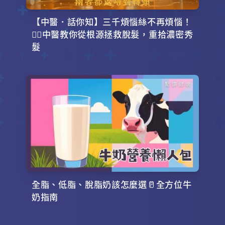
【中醫．話你知】三千煩惱絲不再煩惱！
💇‍♂️中醫教你從根源拯救脫髮，重拾濃密秀
髮
全脂、低脂、脫脂奶該怎麼選🥛全方位牛
奶指南