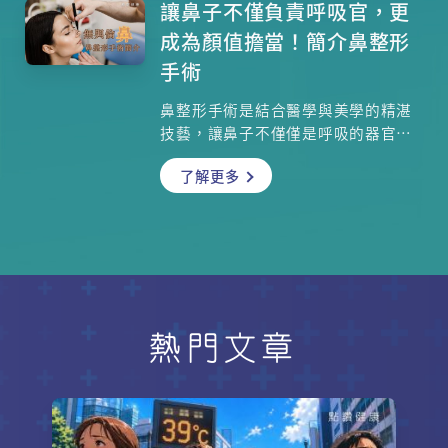
更是一份實用的身體自我檢測清單。
讓鼻子不僅負責呼吸官，更
文中詳列了空調病、濕困脾胃以及重
成為顏值擔當！簡介鼻整形
度中暑的各項初期症狀與對應湯水、
手術
穴位。無論你是整天待在冷氣房的上
班族，還是高溫下的戶外勞動者，這
鼻整形手術是結合醫學與美學的精湛
篇文章都將成為你平安度過酷暑、為
技藝，讓鼻子不僅僅是呼吸的器官，
秋冬打好健康地基的關鍵解答！
更成為臉部的美麗焦點。無論是修復
了解更多
因受傷或先天缺陷而造成的結構問
題，還是追求和諧面容的美觀調整，
現代鼻整形技術都能滿足您的需求。
本集邀請整形外科專科醫生麥忻華醫
生為大家解答種種疑問。
熱門文章