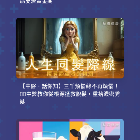
病夏治黃金期
【中醫．話你知】三千煩惱絲不再煩惱！
💇‍♂️中醫教你從根源拯救脫髮，重拾濃密秀
髮