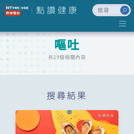
嘔吐
共29個相關內容
搜尋結果