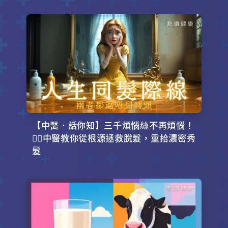
【中醫．話你知】三千煩惱絲不再煩惱！
💇‍♂️中醫教你從根源拯救脫髮，重拾濃密秀
髮