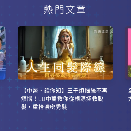
熱門文章
攻
【中醫．話你知】三千煩惱絲不再
！
煩惱！💇‍♂️中醫教你從根源拯救脫
髮，重拾濃密秀髮