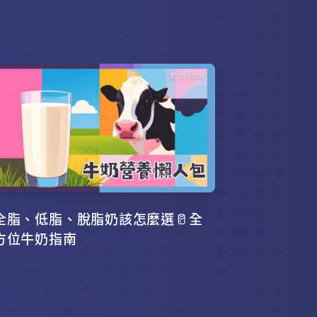
全脂、低脂、脫脂奶該怎麼選🥛全
方位牛奶指南