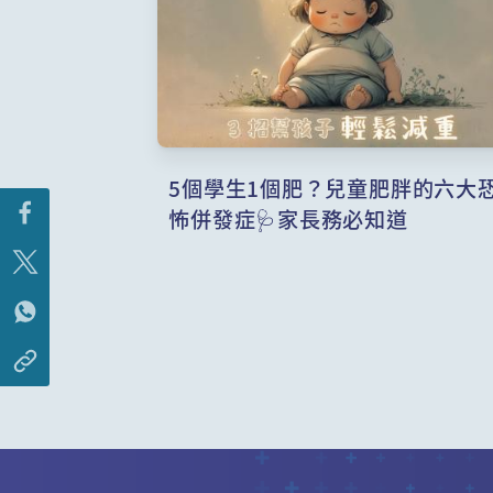
5個學生1個肥？兒童肥胖的六大
怖併發症🩺家長務必知道