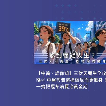
【中醫．話你知】三伏天養生全
略🌞 中醫警告這樣做反而更傷身
一齊把握冬病夏治黃金期