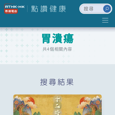
胃潰瘍
共4個相關內容
搜尋結果