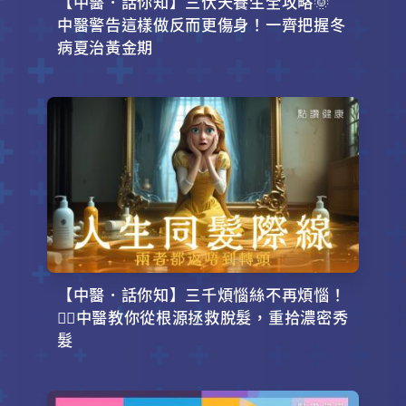
【中醫．話你知】三伏天養生全攻略🌞
中醫警告這樣做反而更傷身！一齊把握冬
病夏治黃金期
【中醫．話你知】三千煩惱絲不再煩惱！
💇‍♂️中醫教你從根源拯救脫髮，重拾濃密秀
髮