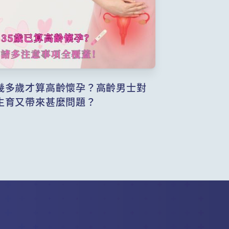
幾多歲才算高齡懷孕？高齡男士對
生育又帶來甚麼問題？