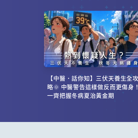
【中醫．話你知】三伏天養生全
略🌞 中醫警告這樣做反而更傷身
一齊把握冬病夏治黃金期