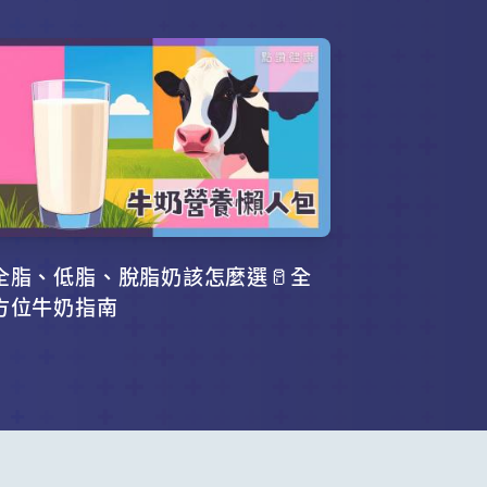
全脂、低脂、脫脂奶該怎麼選🥛全
方位牛奶指南