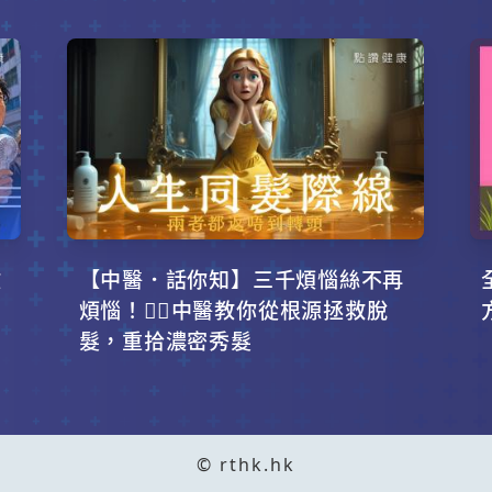
攻
【中醫．話你知】三千煩惱絲不再
！
煩惱！💇‍♂️中醫教你從根源拯救脫
髮，重拾濃密秀髮
© rthk.hk