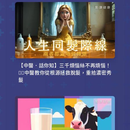
【中醫．話你知】三千煩惱絲不再煩惱！
💇‍♂️中醫教你從根源拯救脫髮，重拾濃密秀
髮