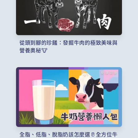
從頭到腳的珍饈：發掘牛肉的極致美味與
營養奧秘🐮
全脂、低脂、脫脂奶該怎麼選🥛全方位牛